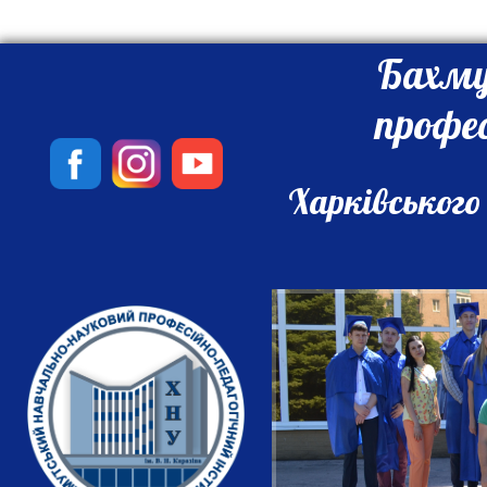
Бахму
профе
Харківського