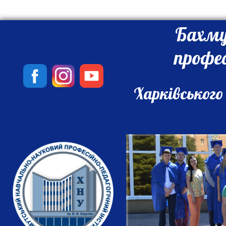
Бахму
профе
Харківського