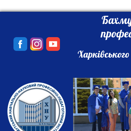
Бахму
профе
Харківського