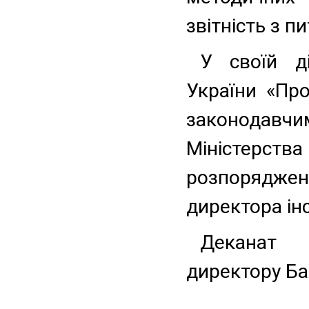
звітність з п
У своїй ді
України «Про
законодавчи
Міністерств
розпорядж
директора ін
Деканат 
директору Ба