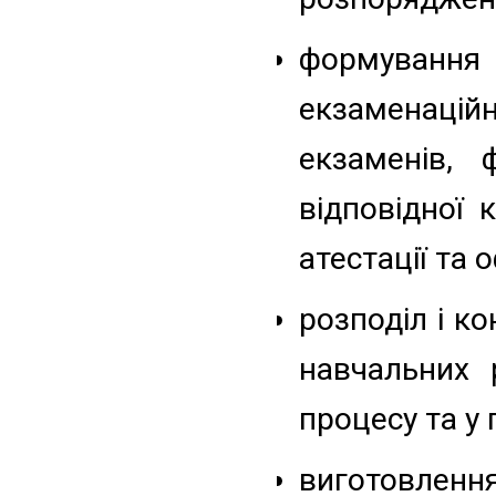
формуванн
екзаменаці
екзаменів, 
відповідної 
атестації та 
розподіл і к
навчальних 
процесу та у
виготовлення