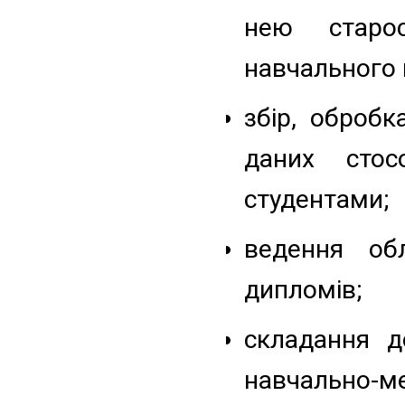
нею старо
навчального п
збір, обробк
даних стос
студентами;
ведення обл
дипломів;
складання д
навчально-ме