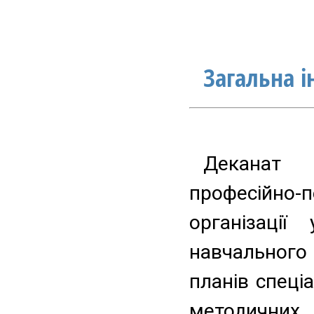
Загальна 
Деканат Б
професійно-п
організації
навчального
планів спеці
методичних 