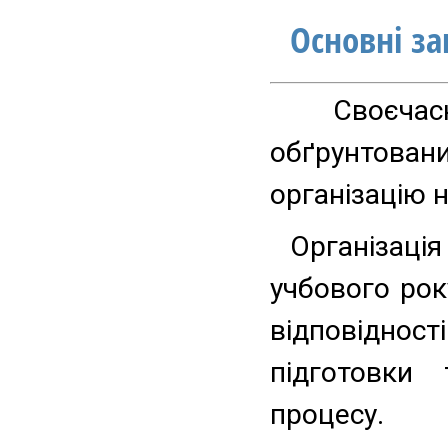
Основні з
Своєчасн
обґрунтовани
організацію н
Організац
учбового рок
відповідност
підготовки
процесу.