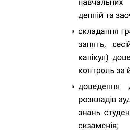
навчальних 
денній та зао
складання гр
занять, сес
канікул) дов
контроль за 
доведення 
розкладів ау
знань студен
екзаменів;