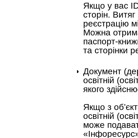
Якщо у вас ID
сторін. Витяг
реєстрацію м
Можна отрима
паспорт-книжк
та сторінки р
Документ (де
освітній (осв
якого здійсню
Якщо з об’єк
освітній (осв
може подават
«Інфоресурс»