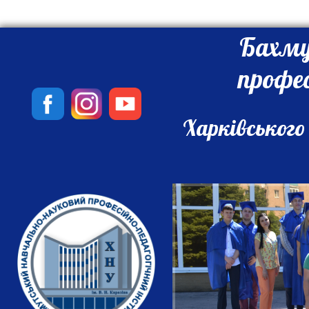
Бахму
профе
Харківського