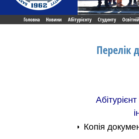
Головна
Новини
Абітурієнту
Студенту
Освітні
Перелік 
Абітурієнт
і
Копія докумен