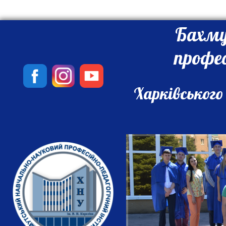
Бахму
профе
Харківського