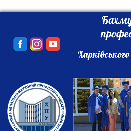
Бахму
профе
Харківського