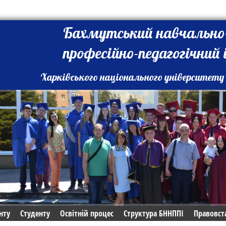
Бахмутський навчально
професійно-педагогічний
Харківського національного університету 
нту
Студенту
Освітній процес
Структура БННППІ
Правовст