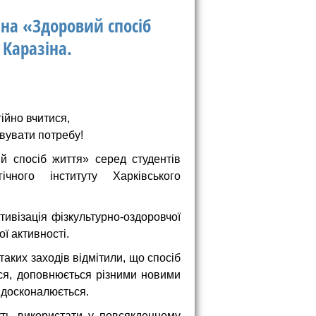
ина «Здоровий спосіб
 Каразіна.
ійно вчитися,
овувати потребу
!
й спосіб життя» серед студентів
ічного інституту Харківського
тивізація фізкультурно-оздоровчої
ї активності.
таких заходів відмітили, що спосіб
ься, доповнюється різними новими
вдосконалюється.
уть використати у повсякденному