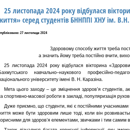
25 листопада 2024 року відбулася віктор
життя» серед студентів БННППІ ХНУ ім. В.Н.
публіковано: 27 листопада 2024
З
доровому способу життя треба пост
а
значить йому треба постійно вчити, вих
25 листопада 2024 року відбулася вікторина «Здорови
Бахмутського навчально–наукового професійно-педагог
національного університету імені В. Н. Каразіна.
Мета цього заходу – це зміцнення здоров’я студентів, ак
та спортивно-масової роботи в закладі, популяризація рухово
Дуже приємно, що студенти, які є постійними учасниками 
життя може бути здоровим лише тоді, коли він розвиваєт
корисними для здоров'я елементами, звичками і тим самим 
Також дізналися багато корисної інформації, яку змож