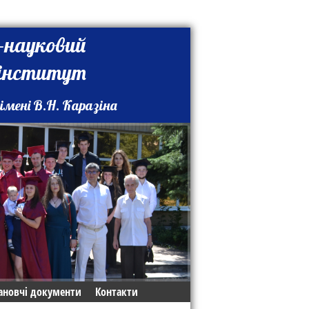
-науковий
 інститут
імені В.Н. Каразіна
ановчі документи
Контакти