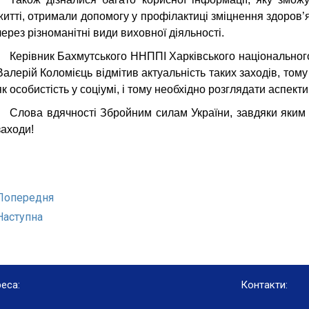
житті, отримали допомогу у профілактиці зміцнення здоров’
через різноманітні види виховної діяльності.
Керівник Бахмутського ННППІ Харківського національного 
Валерій Коломієць
відмітив актуальність
таких заходів, том
як особистість у соціумі, і тому необхідно розглядати аспект
Слова вдячності Збройним силам України, завдяки яким
заходи!
Попередня
Наступна
еса:
Контакти: