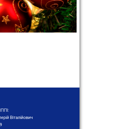
ППІ:
ерій Віталійович
9