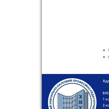
Адр
845
1 к
2 ко