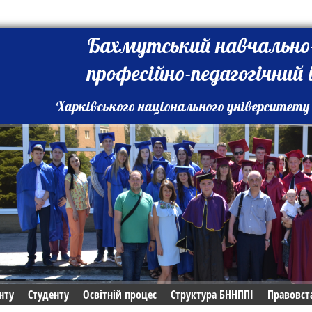
Бахмутський навчально
професійно-педагогічний
Харківського національного університету 
нту
Студенту
Освітній процес
Структура БННППІ
Правовст