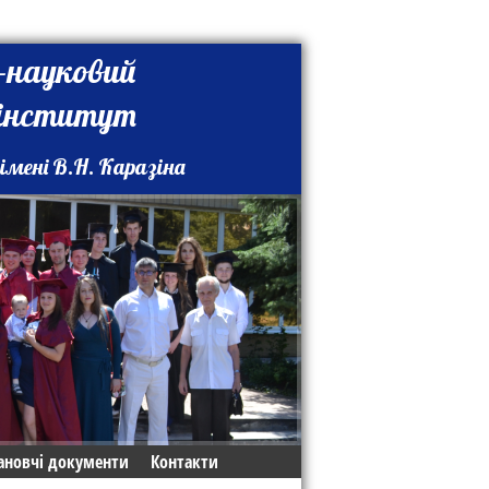
-науковий
 інститут
імені В.Н. Каразіна
ановчі документи
Контакти