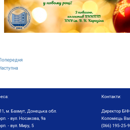
Попередня
Наступна
еса:
Контакти:
11, м. Бахмут, Донецька обл.
Директор БНН
орп. - вул. Носакова, 9а
Коломієць Вал
рп. - вул. Миру, 5
(066) 195-25-9