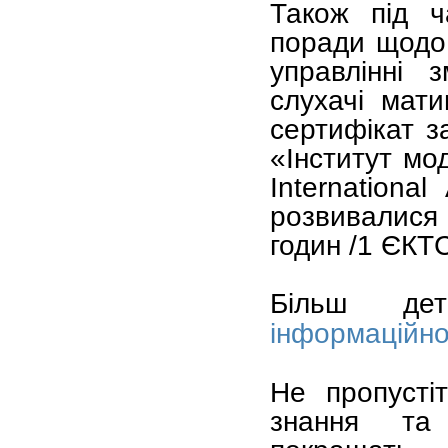
‍Також під 
поради щодо
управлінні 
слухачі мати
сертифікат з
«Інститут мод
Internationa
розвивалися 
годин /1 ЄКТ
Більш де
інформаційно
Не пропусті
знання та 