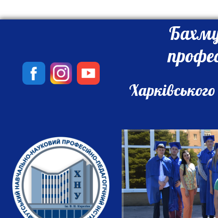
Бахму
профе
Харківського