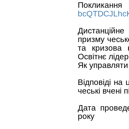
Покликан
bcQTDCJLhc
Дистанційне
призму чеськ
та кризова 
Освітнє лідер
Як управляти
Відповіді на 
чеські вчені п
Дата провед
року