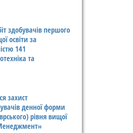
біт здобувачів першого
ої освіти за
істю 141
отехніка та
ся захист
бувачів денної форми
рського) рівня вищої
 «Менеджмент»