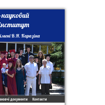
-науковий
 інститут
імені В.Н. Каразіна
ановчі документи
Контакти