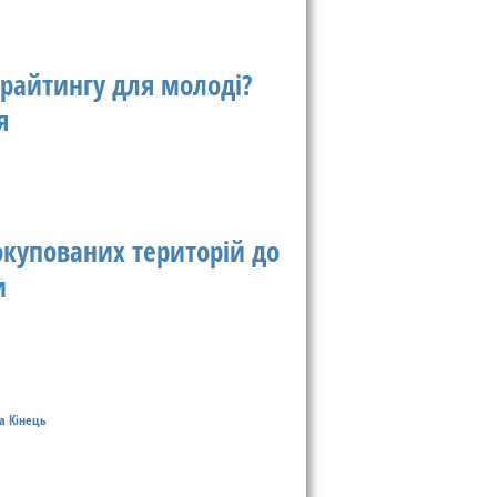
трайтингу для молоді?
я
окупованих територій до
и
а
Кінець