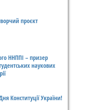
творчий проєкт
ого ННППІ – призер
студентських наукових
рії
Дня Конституції України!