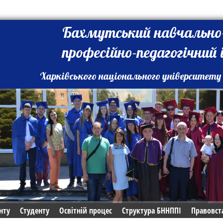
Бахмутський навчально
професійно-педагогічний
Харківського національного університету 
нту
Студенту
Освітній процес
Структура БННППІ
Правовст