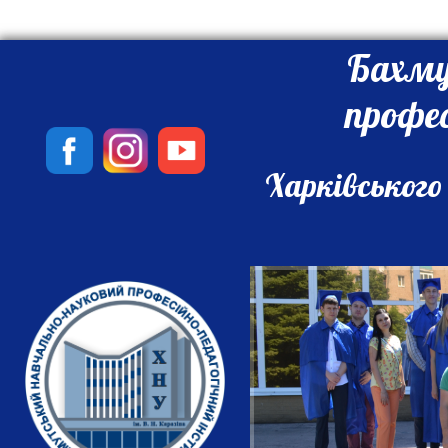
Бахму
профе
Харківського