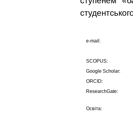
ступенем «б
студентськог
e-mail:
SCOPUS:
Google Scholar:
ORCID:
ResearchGate:
Освіта: