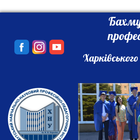
Бахму
профе
Харківського